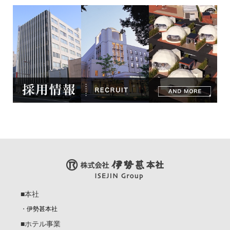
■本社
・
伊勢甚本社
■ホテル事業